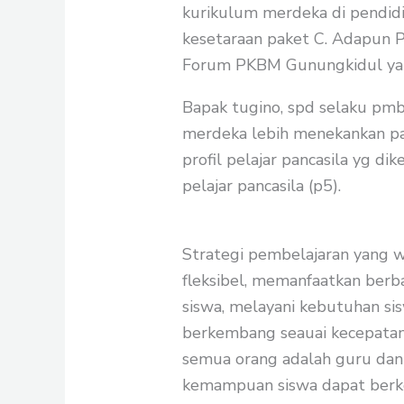
kurikulum merdeka di pendidi
kesetaraan paket C. Adapun 
Forum PKBM Gunungkidul yai
Bapak tugino, spd selaku pm
merdeka lebih menekankan pad
profil pelajar pancasila yg d
pelajar pancasila (p5).
Strategi pembelajaran yang w
fleksibel, memanfaatkan ber
siswa, melayani kebutuhan si
berkembang seauai kecepatany
semua orang adalah guru dan
kemampuan siswa dapat ber