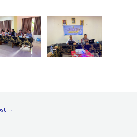
ost
→